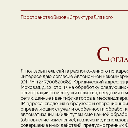
Пространство
Вызовы
Структура
Для кого
С
ОГЛА
Я, пользователь сайта расположенного по адресу 
интересе даю согласие Автономной некоммерч
(ОГРН: 1247700820685, Юридический адрес: 119019,
Моховая, д. 12, стр. 1), на обработку следующи
регистрации по месту жительства; сведения о м
сетях, данные идентификаторов в мессенджерах
IP-адреса, сведения о браузере и операционно
определяющих случаи и особенности обработки
автоматизации и/или путем смешанной обработк
(обновление, изменение), извлечение, использо
совершение иных действий, предусмотренных Ф