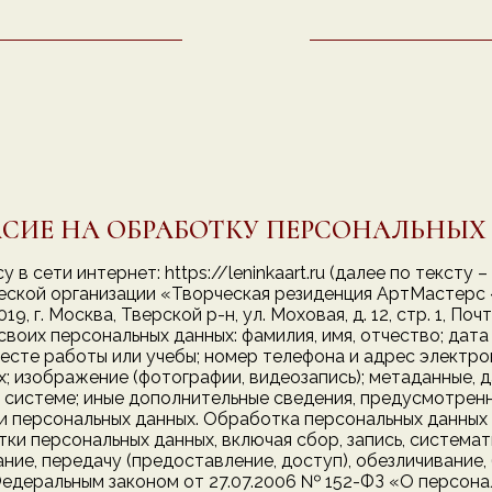
СИЕ НА ОБРАБОТКУ ПЕРСОНАЛЬНЫ
в сети интернет: https://leninkaart.ru (далее по тексту 
еской организации «Творческая резиденция АртМастерс
 г. Москва, Тверской р-н, ул. Моховая, д. 12, стр. 1, Почт
х своих персональных данных: фамилия, имя, отчество; да
есте работы или учебы; номер телефона и адрес электро
; изображение (фотографии, видеозапись); метаданные, д
й системе; иные дополнительные сведения, предусмотрен
 персональных данных. Обработка персональных данных
и персональных данных, включая сбор, запись, системати
вание, передачу (предоставление, доступ), обезличивание
едеральным законом от 27.07.2006 № 152-ФЗ «О персонал